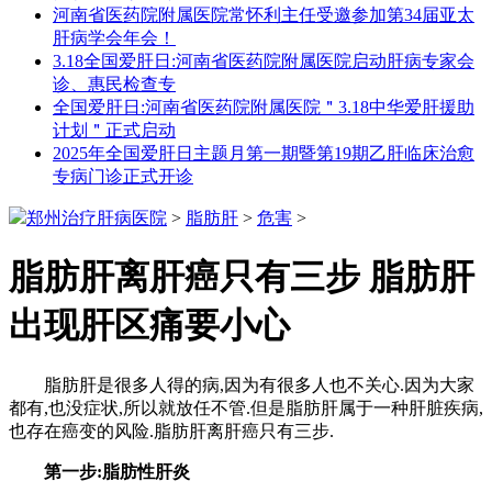
河南省医药院附属医院常怀利主任受邀参加第34届亚太
肝病学会年会！
3.18全国爱肝日:河南省医药院附属医院启动肝病专家会
诊、惠民检查专
全国爱肝日:河南省医药院附属医院＂3.18中华爱肝援助
计划＂正式启动
2025年全国爱肝日主题月第一期暨第19期乙肝临床治愈
专病门诊正式开诊
郑州治疗肝病医院
>
脂肪肝
>
危害
>
脂肪肝离肝癌只有三步 脂肪肝
出现肝区痛要小心
脂肪肝是很多人得的病,因为有很多人也不关心.因为大家
都有,也没症状,所以就放任不管.但是脂肪肝属于一种肝脏疾病,
也存在癌变的风险.脂肪肝离肝癌只有三步.
第一步:脂肪性肝炎