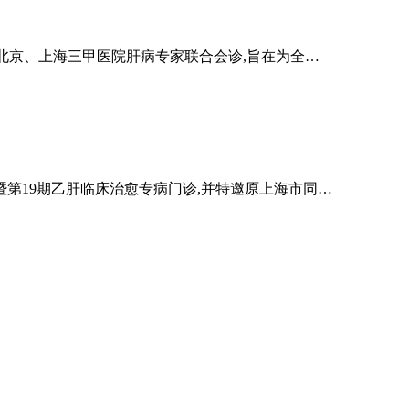
并特邀北京、上海三甲医院肝病专家联合会诊,旨在为全…
期暨第19期乙肝临床治愈专病门诊,并特邀原上海市同…