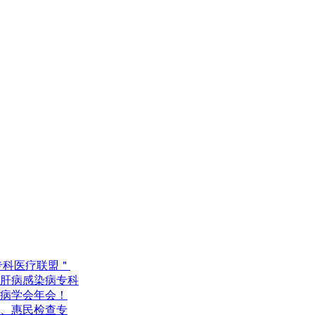
专科医疗联盟＂
肝病感染病专科
肝病学会年会！
诊、惠民检查专