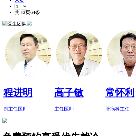
末页
共
13
页
64
条
医生团队
程进明
高子敏
常怀利
副主任医师
主任医师
肝病科主任