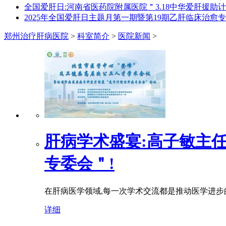
全国爱肝日:河南省医药院附属医院＂3.18中华爱肝援助
2025年全国爱肝日主题月第一期暨第19期乙肝临床治愈
郑州治疗肝病医院
>
科室简介
>
医院新闻
>
肝病学术盛宴:高子敏主
专委会＂!
在肝病医学领域,每一次学术交流都是推动医学进步
详细