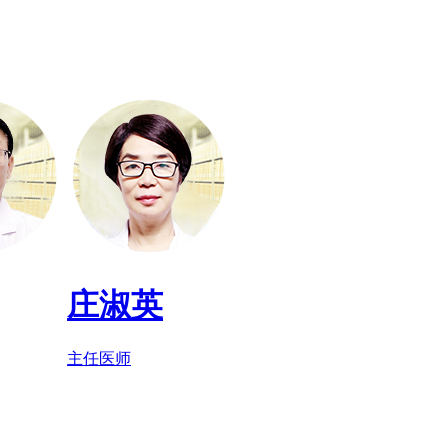
庄淑英
主任医师