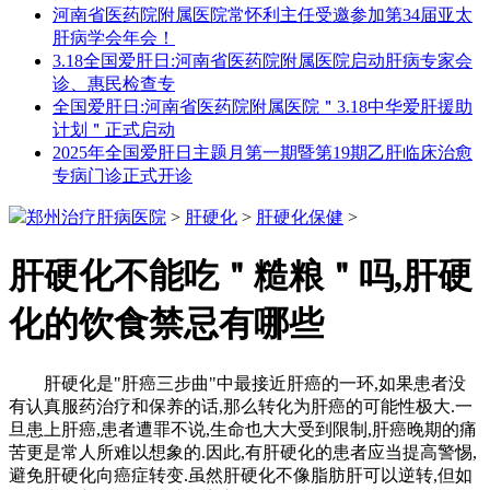
河南省医药院附属医院常怀利主任受邀参加第34届亚太
肝病学会年会！
3.18全国爱肝日:河南省医药院附属医院启动肝病专家会
诊、惠民检查专
全国爱肝日:河南省医药院附属医院＂3.18中华爱肝援助
计划＂正式启动
2025年全国爱肝日主题月第一期暨第19期乙肝临床治愈
专病门诊正式开诊
郑州治疗肝病医院
>
肝硬化
>
肝硬化保健
>
肝硬化不能吃＂糙粮＂吗,肝硬
化的饮食禁忌有哪些
肝硬化是"肝癌三步曲"中最接近肝癌的一环,如果患者没
有认真服药治疗和保养的话,那么转化为肝癌的可能性极大.一
旦患上肝癌,患者遭罪不说,生命也大大受到限制,肝癌晚期的痛
苦更是常人所难以想象的.因此,有肝硬化的患者应当提高警惕,
避免肝硬化向癌症转变.虽然肝硬化不像脂肪肝可以逆转,但如