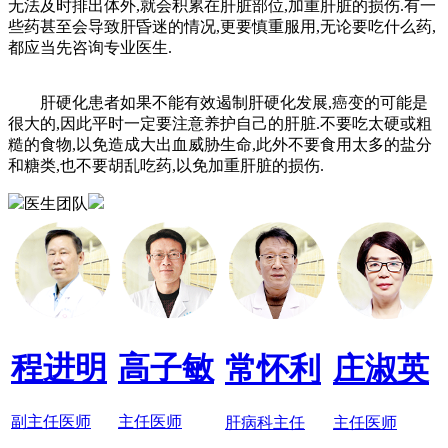
无法及时排出体外,就会积累在肝脏部位,加重肝脏的损伤.有一
些药甚至会导致肝昏迷的情况,更要慎重服用,无论要吃什么药,
都应当先咨询专业医生.
肝硬化患者如果不能有效遏制肝硬化发展,癌变的可能是
很大的,因此平时一定要注意养护自己的肝脏.不要吃太硬或粗
糙的食物,以免造成大出血威胁生命,此外不要食用太多的盐分
和糖类,也不要胡乱吃药,以免加重肝脏的损伤.
医生团队
程进明
高子敏
常怀利
庄淑英
副主任医师
主任医师
肝病科主任
主任医师